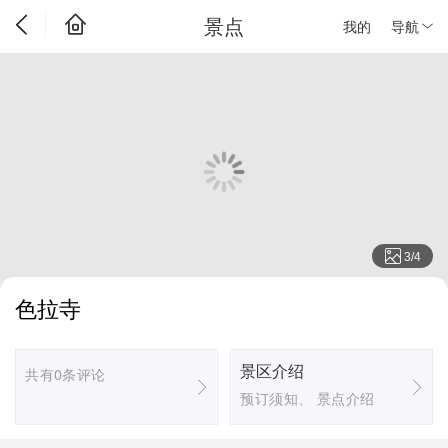
景点
我的
导航
3
/
4
色拉寺
景区介绍
共有0条评论
预订须知、 景点介绍