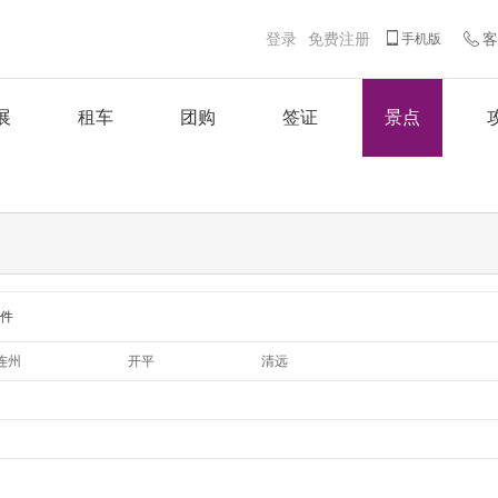
登录
免费注册
客
手机版
展
租车
团购
签证
景点
件
连州
开平
清远